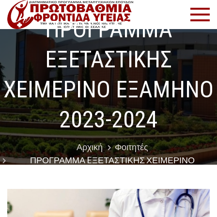
Μετάβαση
Πρωτοβ
Πρόγραμμα
στο
Μεταπτυχιακ
ΠΡΟΓΡΑΜΜΑ
Φροντί
περιεχόμενο
Σπουδών
EΞΕΤΑΣΤΙΚΗΣ
Υγείας
ΧΕΙΜΕΡΙΝΟ ΕΞΑΜΗΝΟ
2023-2024
Αρχική
Φοιτητές
ΠΡΟΓΡΑΜΜΑ EΞΕΤΑΣΤΙΚΗΣ ΧΕΙΜΕΡΙΝΟ
ΕΞΑΜΗΝΟ 2023-2024