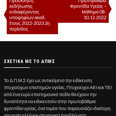
Πρόσκληση
Πρωτοβάθμια
εκδήλωσης
Φροντίδα Υγείας –
άρθρων
ενδιαφέροντος
Μάθημα 08-
υποψηφίων ακαδ.
10.12.2022
έτους 2022-2023 2η
περίοδος
ΣΧΕΤΙΚΆ ΜΕ ΤΟ ΔΠΜΣ
Το Δ.Π.Μ.Σ έχει ως αντικείμενο την ειδίκευση
πτυχιούχων επιστημών υγείας. Πτυχιούχοι ΑΕΙ και ΤΕΙ
από ένα ευρύ επιστημονικό πεδίο θα έχουν την
δυνατότητα να ειδικευτούν στην πρωτοβάθμια
φροντίδα υγείας, ένα τομέα που παρουσιάζει ιδιαίτερη
σημασία αλλά και σημαντικά προβλήματα….