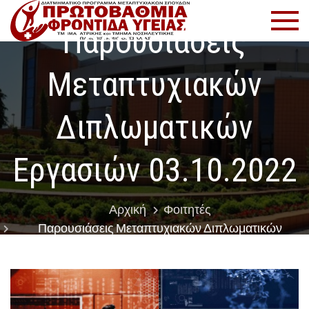
Μετάβαση
Πρωτοβ
Πρόγραμμα
στο
Μεταπτυχιακ
Παρουσιάσεις
Φροντί
περιεχόμενο
Σπουδών
Μεταπτυχιακών
Υγείας
Διπλωματικών
Εργασιών 03.10.2022
Αρχική
Φοιτητές
Παρουσιάσεις Μεταπτυχιακών Διπλωματικών
Εργασιών 03.10.2022