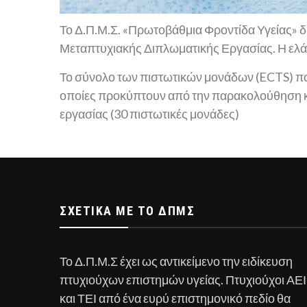
Το Δ.Π.Μ.Σ. «Πρωτοβάθμια Φροντίδα Υγείας» δ
Μεταπτυχιακής Διπλωματικής Εργασίας. Η ελάχι
Το σύνολο των πιστωτικών μονάδων (ECTS) πο
οποίες προκύπτουν από την παρακολούθηση κα
εργασίας (30 πιστωτικές μονάδες)
ΣΧΕΤΙΚΆ ΜΕ ΤΟ ΔΠΜΣ
Το Δ.Π.Μ.Σ έχει ως αντικείμενο την ειδίκευση
πτυχιούχων επιστημών υγείας. Πτυχιούχοι ΑΕΙ
και ΤΕΙ από ένα ευρύ επιστημονικό πεδίο θα