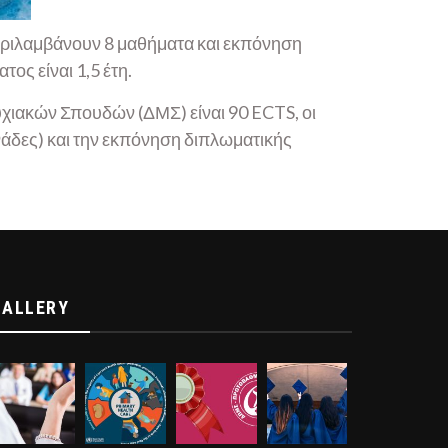
περιλαμβάνουν 8 μαθήματα και εκπόνηση
ος είναι 1,5 έτη.
χιακών Σπουδών (ΔΜΣ) είναι 90 ECTS, οι
άδες) και την εκπόνηση διπλωματικής
GALLERY