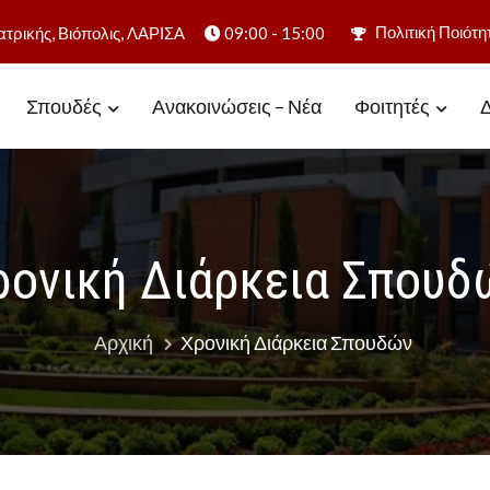
Πολιτική Ποιότη
ατρικής, Βιόπολις, ΛΑΡΙΣΑ
09:00 - 15:00
Σπουδές
Ανακοινώσεις – Νέα
Φοιτητές
Δ
Υγείας
ρονική Διάρκεια Σπουδ
Αρχική
Χρονική Διάρκεια Σπουδών