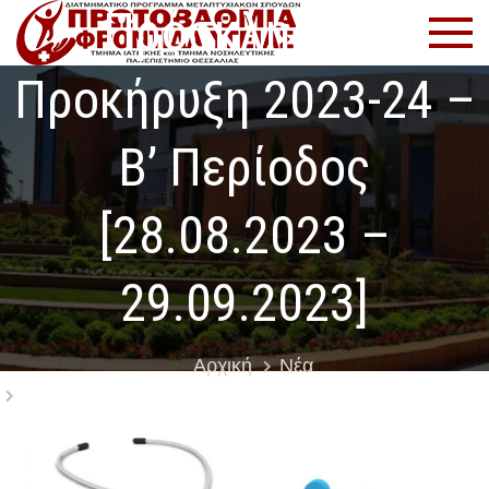
Πρόσκληση –
Μετάβαση
Πρωτοβ
Πρόγραμμα
στο
Μεταπτυχιακ
Φροντί
περιεχόμενο
Σπουδών
Προκήρυξη 2023-24 –
Υγείας
B’ Περίοδος
[28.08.2023 –
29.09.2023]
Αρχική
Νέα
Πρόσκληση – Προκήρυξη 2023-24 – B’ Περίοδος
[28.08.2023 – 29.09.2023]