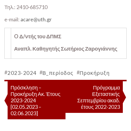
Τηλ.: 2410-685710
e-mail:
acare@uth.gr
O Δ/ντής του ΔΠΜΣ
Αναπλ. Καθηγητής Σωτήριος Ζαρογιάννης
#
#
#
2023-2024
Β_περίοδος
Προκήρυξη
Πλοήγηση
Πρόσκληση –
Πρόγραμμα
Προκήρυξη Ακ. Έτους
Εξεταστικής
άρθρων
2023-2024
Σεπτεμβρίου ακαδ.
[02.05.2023 –
έτους 2022-2023
02.06.2023]