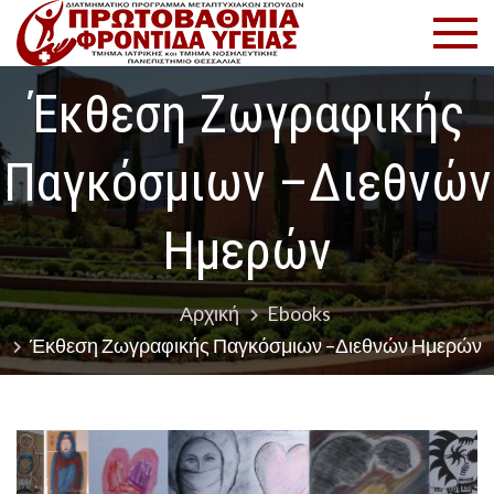
Μετάβαση
Πρωτοβ
Πρόγραμμα
στο
Μεταπτυχιακ
Φροντί
περιεχόμενο
Σπουδών
Έκθεση Ζωγραφικής
Υγείας
Παγκόσμιων –Διεθνών
Ημερών
Αρχική
Ebooks
Έκθεση Ζωγραφικής Παγκόσμιων –Διεθνών Ημερών