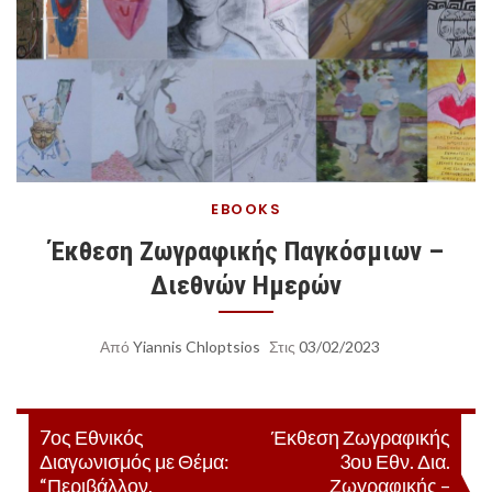
EBOOKS
Έκθεση Ζωγραφικής Παγκόσμιων –
Διεθνών Ημερών
Από
Yiannis Chloptsios
Στις
03/02/2023
Πλοήγηση
7ος Εθνικός
Έκθεση Ζωγραφικής
Διαγωνισμός με Θέμα:
3ου Εθν. Δια.
άρθρων
“Περιβάλλον,
Ζωγραφικής –