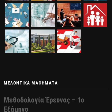
ΜΕΛΟΝΤΙΚΆ ΜΑΘΉΜΑΤΑ
Μεθοδολογία Έρευνας – 1ο
Εξάμηνο