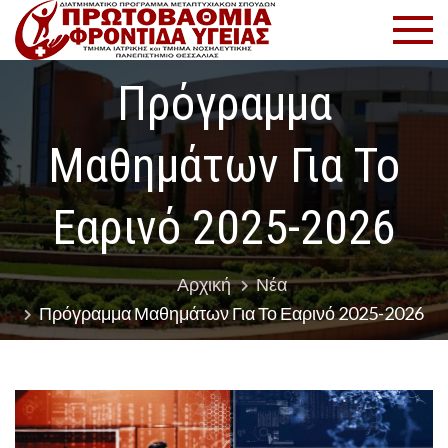
Μετάβαση
Πρωτοβ
Πρόγραμμα
στο
Μεταπτυχιακ
Φροντί
περιεχόμενο
Σπουδών
Πρόγραμμα
Υγείας
Μαθημάτων Για Το
Εαρινό 2025-2026
Αρχική
Νέα
Πρόγραμμα Μαθημάτων Για Το Εαρινό 2025-2026